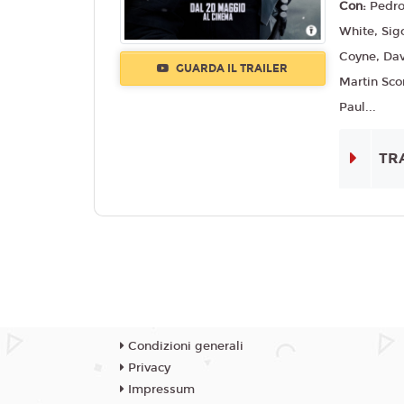
Con:
Pedro
White, Sig
Coyne, Dav
GUARDA IL TRAILER
Martin Sc
Paul...
TR
Condizioni generali
Privacy
Impressum