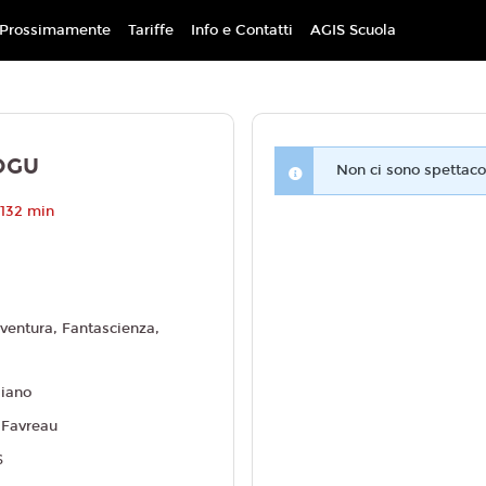
Prossimamente
Tariffe
Info e Contatti
AGIS Scuola
OGU
Non ci sono spettacol
 132 min
ventura, Fantascienza,
liano
 Favreau
6