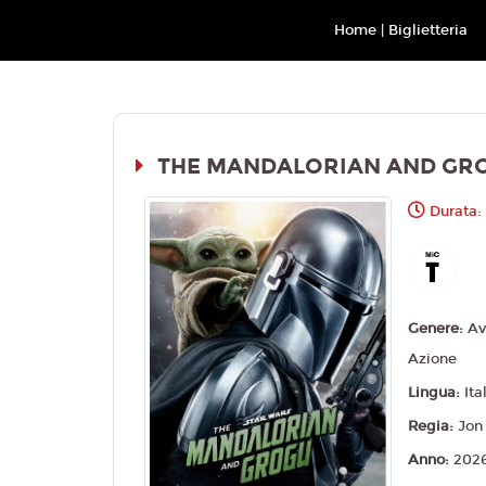
Movieplex L'Aquila
Home | Biglietteria
THE MANDALORIAN AND GR
Durata:
Genere:
Av
Azione
Lingua:
Ita
Regia:
Jon
Anno:
202