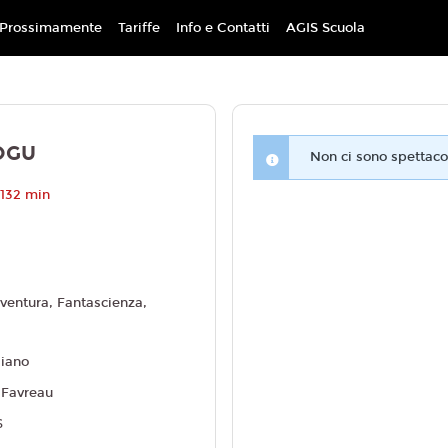
Prossimamente
Tariffe
Info e Contatti
AGIS Scuola
OGU
Non ci sono spettacol
 132 min
ventura, Fantascienza,
liano
 Favreau
6