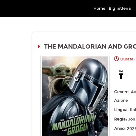
Movieplex L'Aquila
Home | Biglietteria
THE MANDALORIAN AND GR
Durata:
Genere:
Av
Azione
Lingua:
Ita
Regia:
Jon
Anno:
202