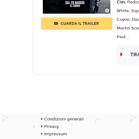
Con:
Pedro
White, Sig
Coyne, Dav
GUARDA IL TRAILER
Martin Sc
Paul...
TR
Condizioni generali
Privacy
Impressum