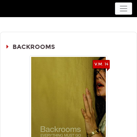
Movieplex L'Aquila
BACKROOMS
V.M. 14