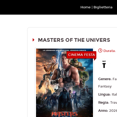
Movieplex L'Aquila
Home | Biglietteria
MASTERS OF THE UNIVERS
Durata:
CINEMA FESTA
Genere:
Fa
Fantasy
Lingua:
Ita
Regia:
Tra
Anno:
202