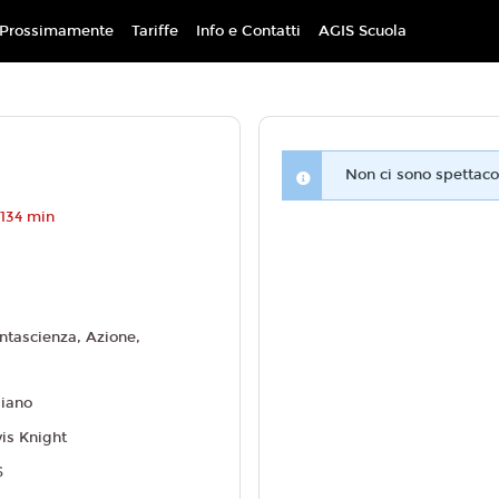
Prossimamente
Tariffe
Info e Contatti
AGIS Scuola
Non ci sono spettacol
 134 min
ntascienza, Azione,
liano
vis Knight
6